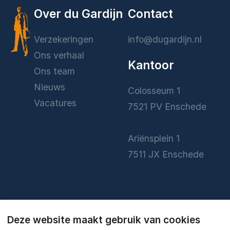
Over du Gardijn
Contact
Verzekeringen
info@dugardijn.nl
Ons verhaal
Kantoor
Ons team
Nieuws
Colosseum 1
Vacatures
7521 PV Enschede
Ariënsplein 1
7511 JX Enschede
0
Deze website maakt gebruik van cookies