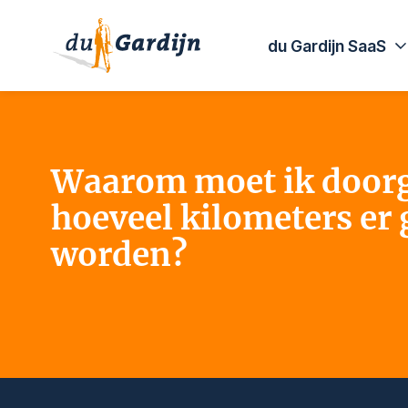
du Gardijn SaaS
Waarom moet ik door
hoeveel kilometers er
worden?