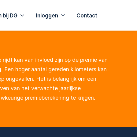
 bij DG
Inloggen
Contact
 rijdt kan van invloed zijn op de premie van
ng. Een hoger aantal gereden kilometers kan
 op ongevallen. Het is belangrijk om een
even van het verwachte jaarlijkse
wkeurige premieberekening te krijgen.