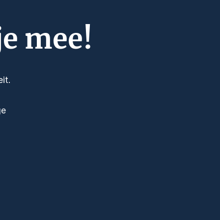
je mee!
it.
ge