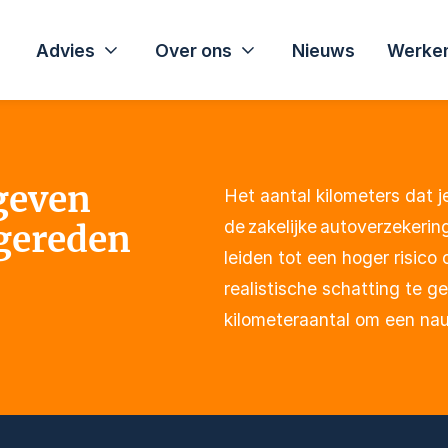
Advies
Over ons
Nieuws
Werken
geven
Het aantal kilometers dat je
de zakelijke autoverzekeri
 gereden
leiden tot een hoger risico
realistische schatting te g
kilometeraantal om een nau