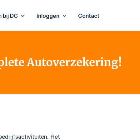
 bij DG
Inloggen
Contact
plete Autoverzekering!
edrijfsactiviteiten. Het