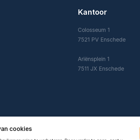
Kantoor
Colosseum 1
7521 PV Enschede
Ariënsplein 1
7511 JX Enschede
van cookies