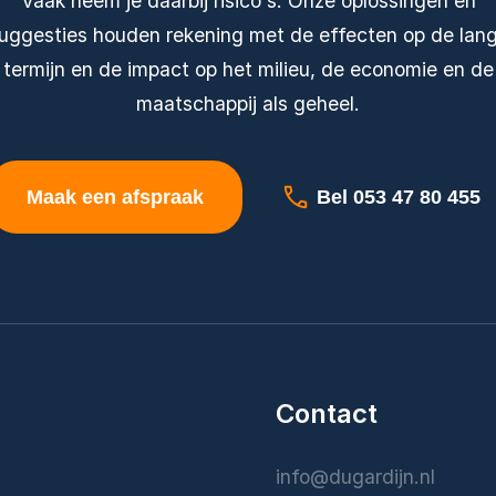
Vaak neem je daarbij risico's. Onze oplossingen en
uggesties houden rekening met de effecten op de lan
termijn en de impact op het milieu, de economie en de
maatschappij als geheel.
Maak een afspraak
Bel 053 47 80 455
Contact
info@dugardijn.nl