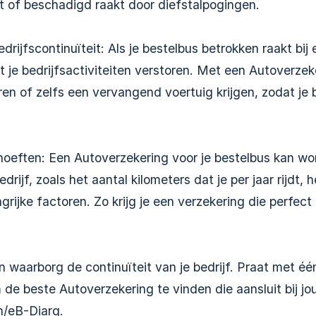
t of beschadigd raakt door diefstalpogingen.
rijfscontinuïteit: Als je bestelbus betrokken raakt bij
t je bedrijfsactiviteiten verstoren. Met een Autoverzek
en of zelfs een vervangend voertuig krijgen, zodat je b
hoeften: Een Autoverzekering voor je bestelbus kan w
edrijf, zoals het aantal kilometers dat je per jaar rijdt,
rijke factoren. Zo krijg je een verzekering die perfect p
 waarborg de continuïteit van je bedrijf. Praat met é
de beste Autoverzekering te vinden die aansluit bij j
in/eB-Diarq
.