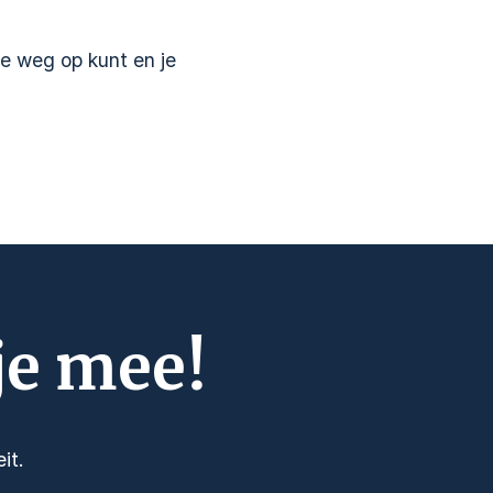
e weg op kunt en je
je mee!
it.