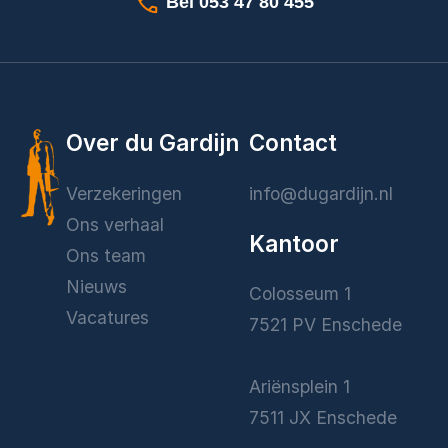
Bel 053 47 80 455
Over du Gardijn
Contact
Verzekeringen
info@dugardijn.nl
Ons verhaal
Kantoor
Ons team
Nieuws
Colosseum 1
Vacatures
7521 PV Enschede
Ariënsplein 1
7511 JX Enschede