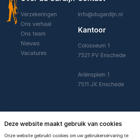
Verzekeringen
info@dugardijn.nl
Ons verhaal
Kantoor
Ons team
Nieuws
Colosseum 1
Vacatures
7521 PV Enschede
Ariënsplein 1
7511 JX Enschede
0
Deze website maakt gebruik van cookies
Onze website gebruikt cookies om uw gebruikerservaring te