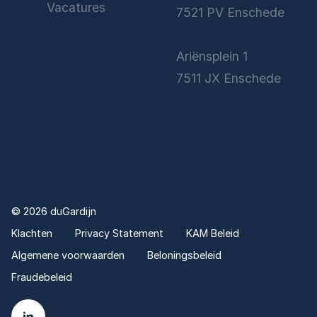
Vacatures
7521 PV Enschede
Ariënsplein 1
7511 JX Enschede
0
©
2026
duGardijn
Klachten
Privacy Statement
KAM Beleid
Algemene voorwaarden
Beloningsbeleid
Fraudebeleid