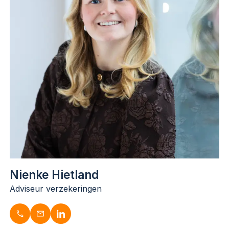
w.dugardijn@dugardijn.nl
nl.linkedin.com/in/wouterdugardijn
Nienke Hietland
Adviseur verzekeringen