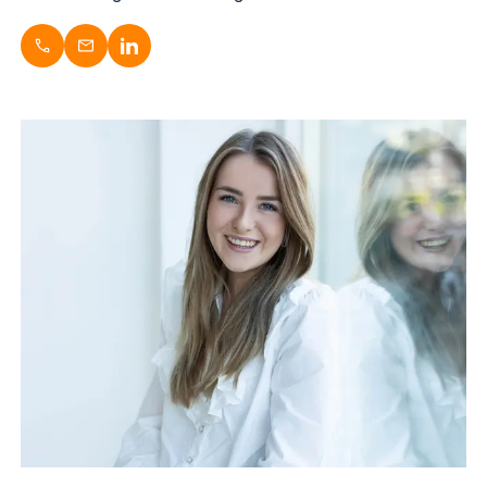
Danique Vaanholt
Teammanager Verzekeringen
053-3030723
d.vaanholt@dugardijn.nl
nl.linkedin.com/in/danique-vaanholt