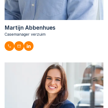
Martijn Abbenhues
Casemanager verzuim
Martijn Abbenhues
Casemanager verzuim
053-3030747
m.abbenhues@dugardijn.nl
https://www.linkedin.com/in/martijn-abbenhues/