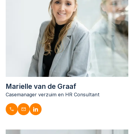
06-52852725
s.buijs@dugardijn.nl
www.linkedin.com/in/saranijenhuis/
Marielle van de Graaf
Casemanager verzuim en HR Consultant
Marielle va