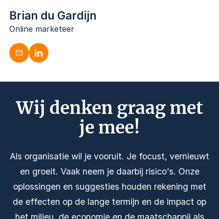
Brian du Gardijn
Online marketeer
Brian du Gardij
Wij denken graag met
Online marketee
je mee!
b.dugardijn@dugardijn.nl
www.linkedin.com/in/brian-du-gardijn-9a4151402/
Als organisatie wil je vooruit. Je focust, vernieuwt
en groeit. Vaak neem je daarbij risico's. Onze
oplossingen en suggesties houden rekening met
de effecten op de lange termijn en de impact op
het milieu, de economie en de maatschappij als