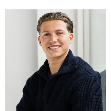
Nienke Hietlan
Adviseur verzekeringe
053 3030749
n.hietland@dugardijn.nl
www.linkedin.com/in/nienke-hietland-7170a7255/