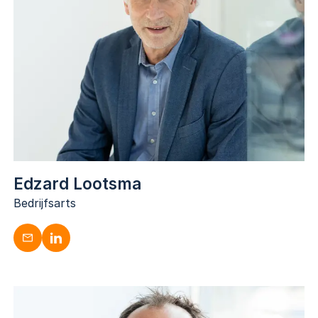
medisch@dugardijn.nl
www.linkedin.com/in/yilmaz-akcay/
Edzard Lootsma
Bedrijfsarts
Edzard Lootsma
Bedrijfsarts