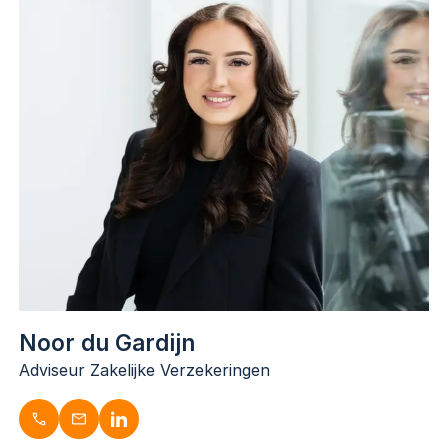
Schadebehandelaar
053-3030742
d.scholten@dugardijn.nl
www.linkedin.com/in/daphne-scholten/
Noor du Gardijn
Adviseur Zakelijke Verzekeringen