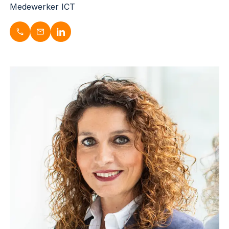
Medewerker ICT
Mick Steenbergen
Medewerker ICT
053-3030743
m.steenbergen@dugardijn.nl
www.linkedin.com/in/mick-steenbergen/