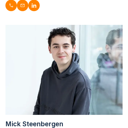
Jennifer Cohe
Adviseur Zakelijke Verzekeringen | Sale
053-3030741
j.cohen@dugardijn.nl
www.linkedin.com/in/jennifer-cohen-b92b45176/
Mick Steenbergen