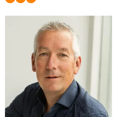
Roland Slot
Senior HR Adviseur
06-42855507
r.slot@dugardijn.nl
www.linkedin.com/in/roland-slot-08704020/