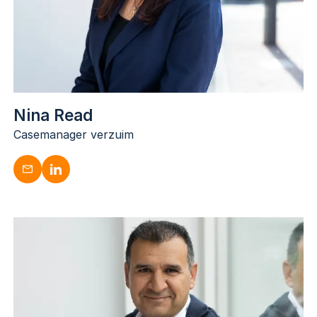
Nina Read
Casemanager verzuim
Nina Read
Casemanager verzuim
n.read@dugardijn.nl
www.linkedin.com/in/nina-read-72289b188/