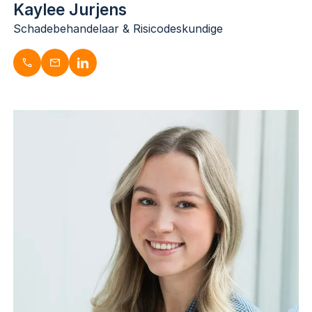
Kaylee Jurjens
Schadebehandelaar & Risicodeskundige
Kaylee Jurjens
Schadebehandelaar & Risicodeskundige
053-3030731
k.jurjens@dugardijn.nl
nl.linkedin.com/in/kaylee-jurjens