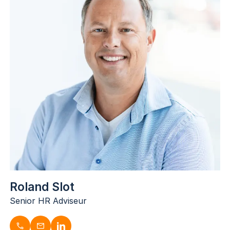
medisch@dugardijn.nl
www.linkedin.com/in/edzard-lootsma-4899812a/
Roland Slot
Senior HR Adviseur