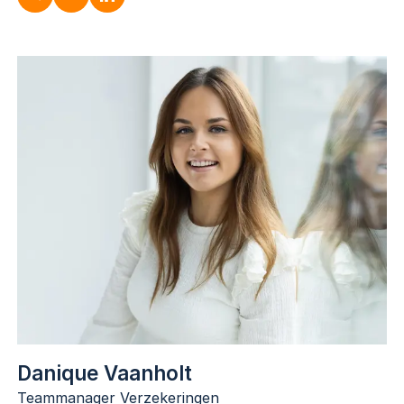
Rowin du Gardijn
Directeur & Eigenaar
053-3030707
r.dugardijn@dugardijn.nl
nl.linkedin.com/in/rowin-du-gardijn
Danique Vaanholt
Teammanager Verzekeringen