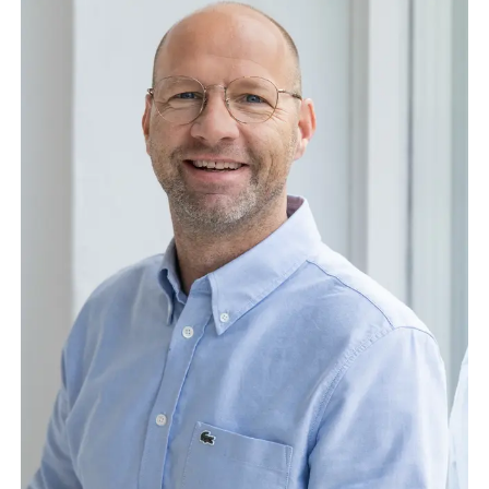
Casemanager verzuim e
0
m.vandegraaf@d
https://www.linkedin.com/in/marielle-van-de-graa